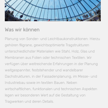
Was wir können
Planung von Sonder- und Leichtbaukonstruktionen: Hierzu
gehören filigrane, gewichtsoptimierte Tragstrukturen
unterschiedlichster Materialien wie Stahl, Holz, Glas und
Membranen aus Folien oder technischen Textilien. Wir
verfügen über weitreichende Erfahrungen in der Planung
weitgespannter, feststehender und wandelbarer
Dachstrukturen, in der Fassadenplanung, im Messe- und
Industriebau sowie im textilen Bauen. Neben
wirtschaftlichen, funktionalen und technischen Aspekten
legen wir besonderen Wert auf die Gestaltung von
Tragwerken und deren Details.